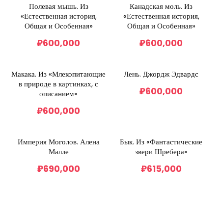
Полевая мышь. Из
Канадская моль. Из
«Естественная история,
«Естественная история,
Общая и Особенная»
Общая и Особенная»
₽
600,000
₽
600,000
Макака. Из «Млекопитающие
Лень. Джордж Эдвардс
в природе в картинках, с
₽
600,000
описанием»
₽
600,000
Империя Моголов. Алена
Бык. Из «Фантастические
Малле
звери Шребера»
₽
690,000
₽
615,000