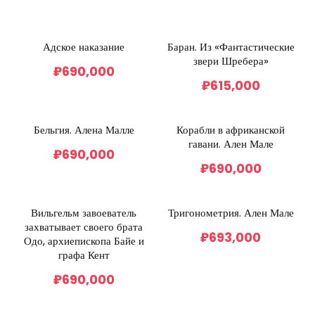
Адское наказание
Баран. Из «Фантастические
звери Шребера»
₽
690,000
₽
615,000
Бельгия. Алена Малле
Корабли в африканской
гавани. Ален Мале
₽
690,000
₽
690,000
Вильгельм завоеватель
Тригонометрия. Ален Мале
захватывает своего брата
₽
693,000
Одо, архиепископа Байе и
графа Кент
₽
690,000