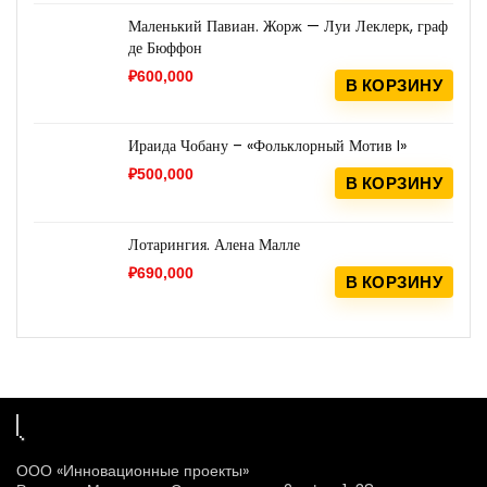
Маленький Павиан. Жорж — Луи Леклерк, граф
де Бюффон
₽
600,000
В КОРЗИНУ
Ираида Чобану – «Фольклорный Мотив I»
₽
500,000
В КОРЗИНУ
Лотарингия. Алена Малле
₽
690,000
В КОРЗИНУ
ООО «Инновационные проекты»