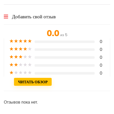
Добавить свой отзыв
0.0
из 5
★
★
★
★
★
0
★
★
★
★
★
0
★
★
★
★
★
0
★
★
★
★
★
0
★
★
★
★
★
0
ЧИТАТЬ ОБЗОР
Отзывов пока нет.