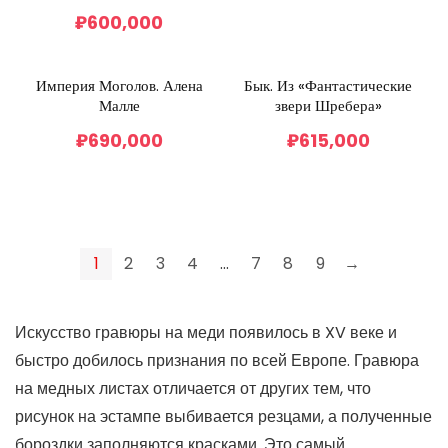
₽
600,000
Империя Моголов. Алена
Бык. Из «Фантастические
Малле
звери Шребера»
₽
690,000
₽
615,000
1
2
3
4
…
7
8
9
→
Искусство гравюры на меди появилось в XV веке и
быстро добилось признания по всей Европе. Гравюра
на медных листах отличается от других тем, что
рисунок на эстампе выбивается резцами, а полученные
бороздки заполняются красками. Это самый