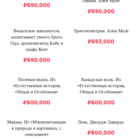
гавани. Ален Мале
₽
690,000
₽
690,000
Вильгельм завоеватель
Тригонометрия. Ален Мале
захватывает своего брата
₽
693,000
Одо, архиепископа Байе и
графа Кент
₽
690,000
Полевая мышь. Из
Канадская моль. Из
«Естественная история,
«Естественная история,
Общая и Особенная»
Общая и Особенная»
₽
600,000
₽
600,000
Макака. Из «Млекопитающие
Лень. Джордж Эдвардс
в природе в картинках, с
₽
600,000
описанием»