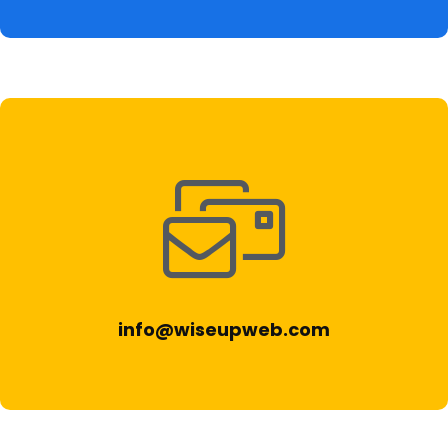
Ираида Чобану – «Натюрморт с цветами»
₽
550,000
70%
info@wiseupweb.com
Ираида Чобану – «Медитация: Зима»
₽
510,000
80%