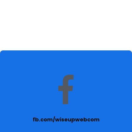
Ираида Чобану – «Зимний пейзаж»
₽
590,000
80%
fb.com/wiseupwebcom