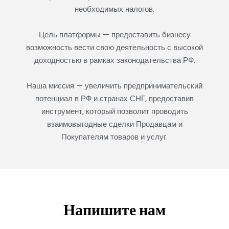
необходимых налогов.
Лицензионный договор использования объёмного
торгового знака «Умная бутылка»
Цель платформы — предоставить бизнесу
возможность вести свою деятельность с высокой
₽
837,900
доходностью в рамках законодательства РФ.
60%
Наша миссия — увеличить предпринимательский
потенциал в РФ и странах СНГ, предоставив
инструмент, который позволит проводить
взаимовыгодные сделки Продавцам и
Покупателям товаров и услуг.
Ираида Чобану – «Медитация: Грибы — 2»
₽
450,000
Напишите нам
90%