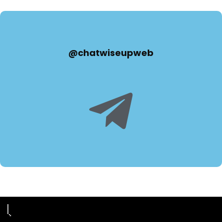
ПРОДАНО
@chatwiseupweb
Пион
₽
462,000
25%