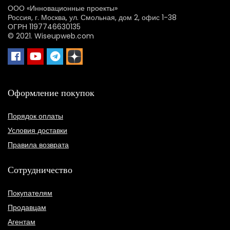
ООО «Инновационные проекты»
Россия, г. Москва, ул. Смольная, дом 2, офис 1-38
Ираида Чобану – «Натюрморт»
ОГРН 1197746630135
© 2021. Wiseupweb.com
₽
485,000
90%
Оформление покупок
Порядок оплаты
Условия доставки
Правила возврата
Сотрудничество
Ираида Чобану — «Груши»
Покупателям
₽
495,000
Продавцам
80%
Агентам