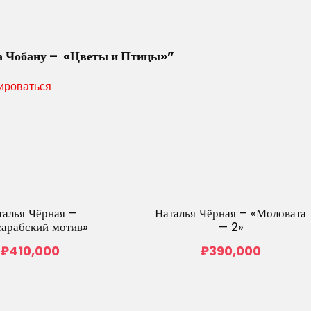
да Чобану – «Цветы и Птицы»”
ироваться
талья Чёрная –
Наталья Чёрная – «Моловата
сарабский мотив»
— 2»
₽
410,000
₽
390,000