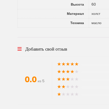
Высота
60
Материал
холст
Техника
масло
Добавить свой отзыв
★
★
★
★
★
★
★
★
★
★
0.0
★
★
★
★
★
из 5
★
★
★
★
★
★
★
★
★
★