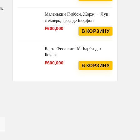
иц
Маленький Гиббон. Жорж — Луи
Леклерк, граф де Бюффон
₽
600,000
В КОРЗИНУ
Карта Фессалии. М. Барби дю
Бокаж
₽
600,000
В КОРЗИНУ